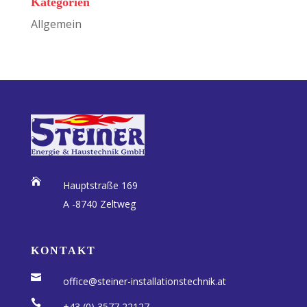
Kategorien
Allgemein

Hauptstraße 169
A -8740 Zeltweg
KONTAKT

office@steiner-installationstechnik.at

+43 (0) 3577 22127