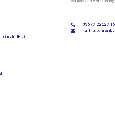
Verkauf und Abrechnung
03577 22127 1

karin.steiner@s

onstechnik.at
d