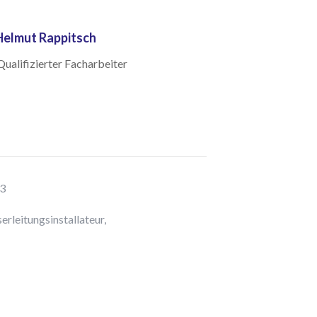
Helmut Rappitsch
ualifizierter Facharbeiter
93
rleitungsinstallateur,