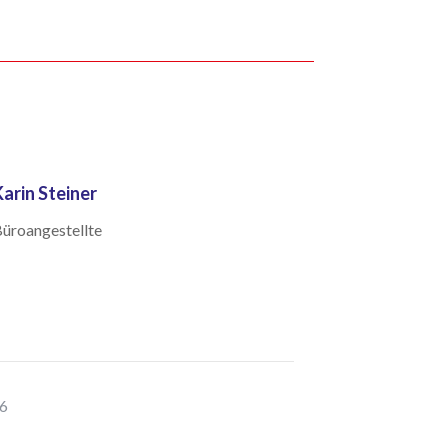
Karin Steiner
üroangestellte
06