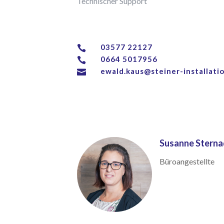
Technischer Support
03577 22127

0664 5017956

ewald.kaus@steiner-installati

Susanne Sterna
Büroangestellte