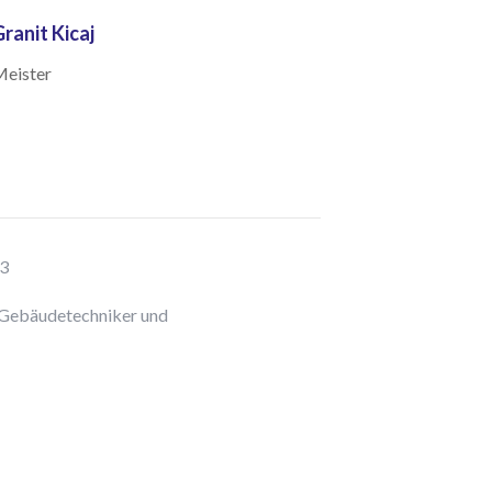
ranit Kicaj
eister
13
-, Gebäudetechniker und