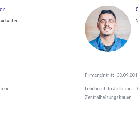
er
G
harbeiter
M
Firmeneintritt: 30.09.20
ateur
Lehrberuf: Installations
Zentralheizungsbauer