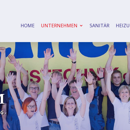
HOME
UNTERNEHMEN
SANITÄR
HEIZ
M
G -