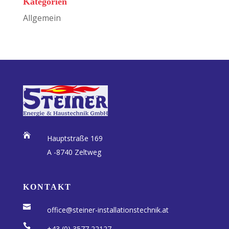
Kategorien
Allgemein

Hauptstraße 169
A -8740 Zeltweg
KONTAKT

office@steiner-installationstechnik.at

+43 (0) 3577 22127