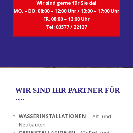
Wir sind gerne für Sie da!
MO. – DO. 08:00 – 12:00 Uhr / 13:00 – 17:00 U
hr
FR. 08:00 – 12:00 Uhr
Tel: 03577 / 22127
WIR SIND IHR PARTNER FÜR
….
WASSERINSTALLATIONEN
– Alt- und
Neubauten
GASINSTALLATIONEN
– für Erd- und